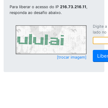
Para liberar o acesso
do IP
216.73.216.11
,
responda ao desafio abaixo.
Digite 
lado no
[trocar imagem]