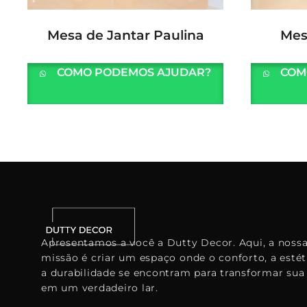
LER MAIS
Mesa de Jantar Paulina
Mes
COMO PODEMOS AJUDAR?
COM
Apresentamos a você a Dutty Decor. Aqui, a noss
missão é criar um espaço onde o conforto, a estét
a durabilidade se encontram para transformar sua
em um verdadeiro lar.