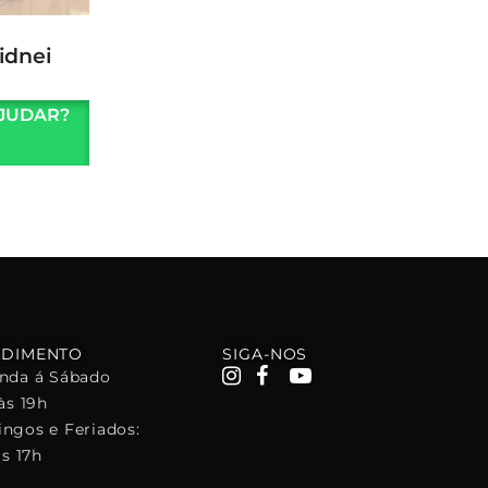
idnei
JUDAR?
NDIMENTO
SIGA-NOS
nda á Sábado
às 19h
ngos e Feriados:
às 17h