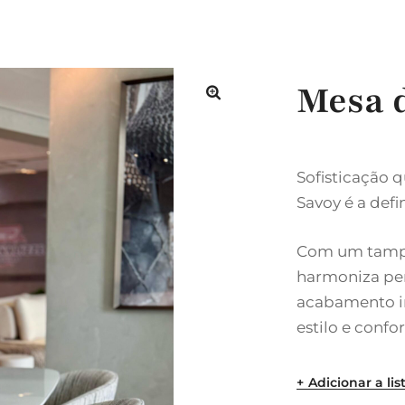
Mesa d
🔍
Sofisticação 
Savoy é a defi
Com um tampo 
harmoniza pe
acabamento i
estilo e confor
Adicionar a lis