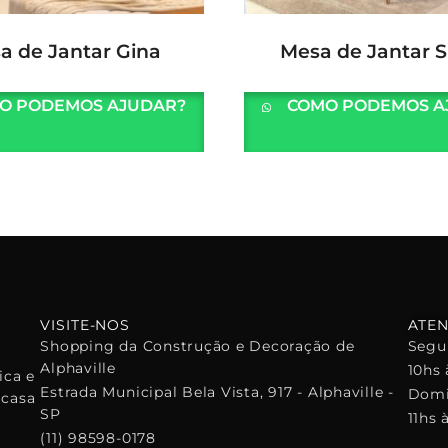
LER MAIS
LER MAIS
a de Jantar Gina
Mesa de Jantar S
O PODEMOS AJUDAR?
COMO PODEMOS A
VISITE-NOS
ATE
Shopping da Construção e Decoração de
Segu
a
Alphaville
10hs 
ica e
Estrada Municipal Bela Vista, 917 - Alphaville -
Domi
 casa
SP
11hs 
(11) 98598-0178